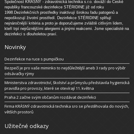
Společnost KRÁSNÝ - zdravotnická technika s.r.o. dováží do České
republiky francouzské dezinfekce STÉRIDINE již od roku
1998.Dezinfekčních prostředky inaktivují širokou řadu patogenů a
nepoškozují životní prostředí. Dezinfekce STÉRIDINE splňují
nejnáročnější kritéria a proto je doporučujeme zvláště citlivým lidem,
kteří trpí nejrůznějšími alergiemi a jinými reakcemi. Jsme specialisté na
dezinfekci s dlouholetou praxí.
Novinky
Dezinfekce na ruce s pumpičkou
Bezpečí je pro vaše miminko to nejdůležitější aneb 3 rady pro výběr
odsávačky rýmy
Ministerstva zdravotnictví, školství a průmyslu představila hygienická
pravidla pro provozy, které se otevírají 11. května
Praha 2 začne svým občanům rozdávat dezinfekci
Firma KRÁSNÝ-zdravotnická technika sro se přestěhovala do nových,
větších prostorů
Užitečné odkazy