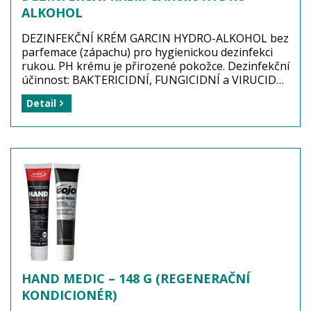
ALKOHOL
DEZINFEKČNÍ KRÉM GARCIN HYDRO-ALKOHOL bez
parfemace (zápachu) pro hygienickou dezinfekci
rukou. PH krému je přirozené pokožce. Dezinfekční
účinnost: BAKTERICIDNÍ, FUNGICIDNÍ a VIRUCIDNÍ
včetně H1N1 (chřipka), coronaviru (COVID-19),
Detail
herpes viru, noroviru a gastroenteritidy při expozici
1 minuta.
Výrobce: ORAPI Europe, Francie
Balení: 1 tuba (dezinfekční krém 75ML)
Dostupnost: zboží MÁME skladem! ...
více
HAND MEDIC – 148 G (REGENERAČNÍ
KONDICIONÉR)