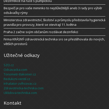
Dezinfekce na ruce s pumpičkou
Bezpečí je pro vaše miminko to nejdůležitější aneb 3 rady pro výběr
odsávačky rýmy
Ministerstva zdravotnictví, školství a průmyslu představila hygienická
pravidla pro provozy, které se otevírají 11. května
Praha 2 začne svým občanům rozdávat dezinfekci
Firma KRÁSNÝ-zdravotnická technika sro se přestěhovala do nových,
větších prostorů
Užitečné odkazy
SZO.cz
Odsavacka.com
Tonometr-tlakomer.cz
Redukcni-ventil.cz
Inhalator-zvlhcovac.cz
Zdravotnicka-technika.com
Uklidova-technika.com
Kontakt