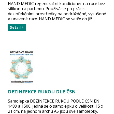
HAND MEDIC regenerační kondicionér na ruce bez
silikonu a parfemu. Používá se po práci s
dezinfekčními prostředky na podrážděné, vysušené
a unavené ruce. HAND MEDIC se vetře do již
umytých a osušených rukou, po aplikaci se ruce již
Detail
neotírají! Prostředek HAND MEDIC je
hypoalergenní, vhodný pro citlivé typy pokožky.
Obsahuje hydratační a zvláčňující inhibitory, ruce
udržuje přirozeně vlhké.
Kosmetický prostředek pro profesionální použití ve
zdravotnických zařízení. Tekutý, zahuštěný krém
bez barvy a bez aroma, pH neutrální.
Výrobce: GOJO PRODENE Germany
Balení: 1 kus (tuba 148 g)
Dostupnost: zboží je skladem
...
více
DEZINFEKCE RUKOU DLE ČSN
Samolepka DEZINFEKCE RUKOU PODLE ČSN EN
1499 a 1500. Jedná se o samolepku o velikosti 15 x
21 cm, na jednom archu A5 jsou dvě samolepky.