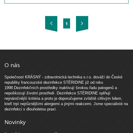
suché ruce. Po skončení práce se emulse odstraní
umytím pleťovou vodou. Kvalitní ochranná emulze z
Francie!
1
Výrobce: Laboratoires STÉRIDINE, Francie
Balení: 1 kus (tuba 125 ml)
Dostupnost:
zboží NENÍ dostupné. Doporučujeme
objednat kondicionér
na ruce
HAND MEDIC
Německého výrobce GOJO PRODENE. ...
více
O nás
Společnost KRÁSNÝ - zdravotnická technika s.r.o. dováží do České
republiky francouzské dezinfekce STÉRIDINE již od roku
1998.Dezinfekčních prostředky inaktivují širokou řadu patogenů a
nepoškozují životní prostředí. Dezinfekce STÉRIDINE splňují
nejnáročnější kritéria a proto je doporučujeme zvláště citlivým lidem,
kteří trpí nejrůznějšími alergiemi a jinými reakcemi. Jsme specialisté na
dezinfekci s dlouholetou praxí.
Novinky