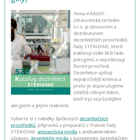
Firma KRÁSNÝ -
zdravotnická technika
s.r.o. je dovozcem a
distributorem
dezinfekčních prostředků
řady STÉRIDINE, které
inaktivují stále širší řadu
patogenů a nepoškozují
životní prostředí.
Dezinfekce splňují
nejnáročnější kritéria a
proto je doporučujeme
zvláště citlivým lidem,
kteří trpí nejrůznějšími
alergiemi a jinými reakcemi.
Vyberte si z nabídky špičkových
dezinfekčních
prostředků
, přípravků a preparátů z Francie řady
STÉRIDINE:
antiseptická mýdla
s antibakteriálním
účinkem,
desinfekční mýdla
s kompletním dezinfekčním