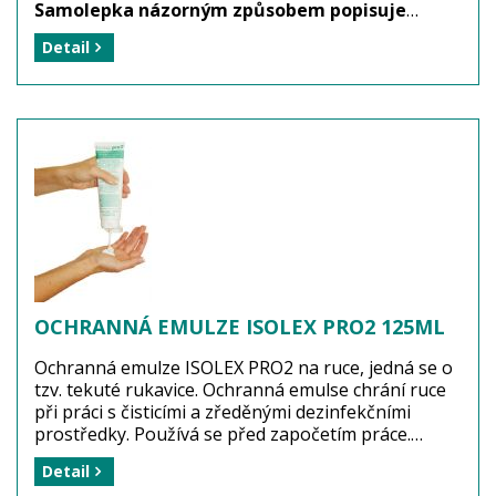
Samolepka názorným způsobem popisuje
techniku správného mytí a desinfekce rukou
.
Detail
Označení nad umyvadlem (vyvěšení nebo vylepení)
ukládá povinnost všem zdravotnickým zařízením,
včetně ordinací praktických lékařů, stomatologů,
gynekologů apod, vyhláška Ministerstva
zdravotnictví ČR (číslo bude doplněno).
Výrobce: KRÁSNÝ - zdravotnická technika s.r.o.
Balení: 1 kus (2 samolepky Technika správného mytí
a dezinfekce rukou)
Dostupnost:
zboží je skladem
...
více
OCHRANNÁ EMULZE ISOLEX PRO2 125ML
Ochranná emulze ISOLEX PRO2 na ruce, jedná se o
tzv. tekuté rukavice. Ochranná emulse chrání ruce
při práci s čisticími a zředěnými dezinfekčními
prostředky. Používá se před započetím práce.
Ochranná emulze není rozpustná ve vodě a
Detail
poskytuje potřebnou ochranu. Nanáší se na čisté a