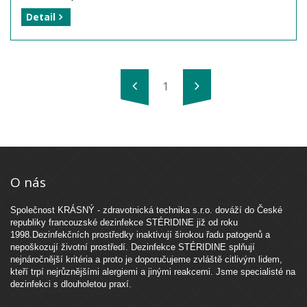
hepatitidy a AIDS. Jedná se o třívrstvou rukavici, kdy
Detail
střední vrstva je napuštěna aktivní KAS a
Chlorhexidin diglukonátem. Jde o naprosto unikátní
výrobek francouzské firmy HUTCHINSON SANTÉ.
Rukavice G-VIR doporučujeme používat
zdravotníkům, kteří při své práci přicházejí do
1
kontaktu s rizikovými pacienty.
Výrobce: HUTCHINSON SANTÉ FRANCE
Balení: 1 box / 20 párů (chirurgické rukavice)
Dostupnost: zboží je skladem
...
více
O nás
Společnost KRÁSNÝ - zdravotnická technika s.r.o. dováží do České
republiky francouzské dezinfekce STÉRIDINE již od roku
1998.Dezinfekčních prostředky inaktivují širokou řadu patogenů a
nepoškozují životní prostředí. Dezinfekce STÉRIDINE splňují
nejnáročnější kritéria a proto je doporučujeme zvláště citlivým lidem,
kteří trpí nejrůznějšími alergiemi a jinými reakcemi. Jsme specialisté na
dezinfekci s dlouholetou praxí.