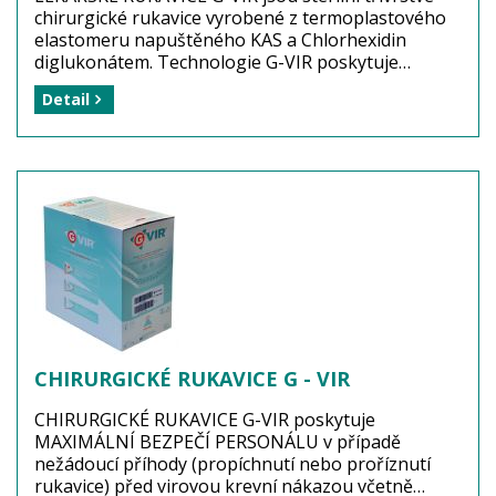
chirurgické rukavice vyrobené z termoplastového
elastomeru napuštěného KAS a Chlorhexidin
diglukonátem. Technologie G-VIR poskytuje
MAXIMÁLNÍ BEZPEČÍ PERSONÁLU v případě
Detail
nežádoucí příhody (proříznutí nebo propíchnutí
rukavice) před krevní virovou nákazou včetně
hepatitidy a AIDS. Rukavice G-VIR doporučujeme
používat zdravotním sestrám a lékařům u rizikových
skupin pacientů. Jedná se o naprosto unikátní
výrobek francouzské společnosti HUTCHINSON
SANTÉ.
Výrobce: HUTCHINSON SANTÉ FRANCE
Balení: 3 páry (lékařské rukavice)
Dostupnost: zboží je skladem
...
více
CHIRURGICKÉ RUKAVICE G - VIR
CHIRURGICKÉ RUKAVICE G-VIR poskytuje
MAXIMÁLNÍ BEZPEČÍ PERSONÁLU v případě
nežádoucí příhody (propíchnutí nebo proříznutí
rukavice) před virovou krevní nákazou včetně