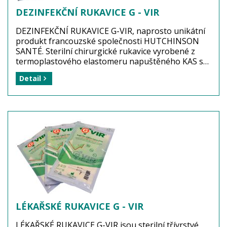
DEZINFEKČNÍ RUKAVICE G - VIR
DEZINFEKČNÍ RUKAVICE G-VIR, naprosto unikátní
produkt francouzské společnosti HUTCHINSON
SANTÉ. Sterilní chirurgické rukavice vyrobené z
termoplastového elastomeru napuštěného KAS s
Chlorhexidin diglukonátem. V případě nehody,
Detail
propíchnutí jehlou či proříznutí skalpelem, rukavice
operatéra ochrání před virovou nákazou včetně
AIDS a hepatitidy. G-VIR je třívrstvá chirurgická
rukavice poskytující BEZPEČÍ LÉKAŘSKÉMU
PERSONÁLU. Rukavice G-VIR doporučujeme
zdravotnickému personálu používat u rizikových
pacientů.
Výrobce: HUTCHINSON SANTÉ FRANCE
Balení: 1 pár (dezinfekční rukavice)
Dostupnost: zboží je skladem ...
více
LÉKAŘSKÉ RUKAVICE G - VIR
LÉKAŘSKÉ RUKAVICE G-VIR jsou sterilní třívrstvé