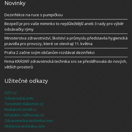
Novinky
Dezinfekce na ruce s pumpičkou
Bezpečí je pro vaše miminko to nejdůležitější aneb 3 rady pro výběr
odsávačky rýmy
Ministerstva zdravotnictví, školství a průmyslu představila hygienická
pravidla pro provozy, které se otevírají 11. května
Praha 2 začne svým občanům rozdávat dezinfekci
Firma KRÁSNÝ-zdravotnická technika sro se přestěhovala do nových,
větších prostorů
Užitečné odkazy
SZO.cz
Odsavacka.com
Tonometr-tlakomer.cz
Redukcni-ventil.cz
Inhalator-zvlhcovac.cz
Zdravotnicka-technika.com
Uklidova-technika.com