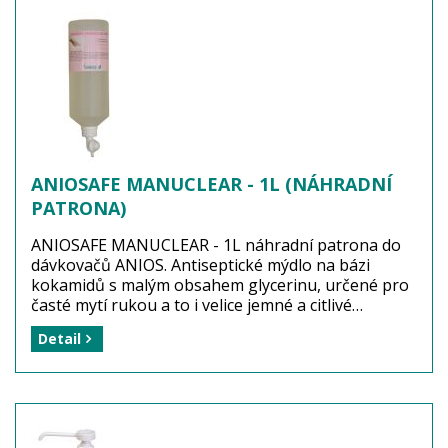
ANIOSAFE MANUCLEAR - 1L (NÁHRADNÍ
PATRONA)
ANIOSAFE MANUCLEAR - 1L náhradní patrona do
dávkovačů ANIOS. Antiseptické mýdlo na bázi
kokamidů s malým obsahem glycerinu, určené pro
časté mytí rukou a to i velice jemné a citlivé
pokožky. Antiseptické mýdlo je neutrální a
Detail
nevysušuje kůži, působí velmi příjemně. Jednolitrový
flakon s dávkovačem se postaví na umyvadlo.
Antiseptické mýdlo slouží k dosažení hygienické
čistoty rukou.
Dezinfekční účinnost: BAKTERICIDNÍ a FUNGICIDNÍ