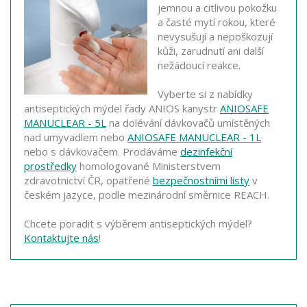
jemnou a citlivou pokožku
a časté mytí rokou, které
nevysušují a nepoškozují
kůži, zarudnutí ani další
nežádoucí reakce.
Vyberte si z nabídky
antiseptických mýdel řady ANIOS kanystr
ANIOSAFE
MANUCLEAR - 5L
na dolévání dávkovačů umístěných
nad umyvadlem nebo
ANIOSAFE MANUCLEAR - 1L
nebo s dávkovačem. Prodáváme
dezinfekční
prostředky
homologované Ministerstvem
zdravotnictví ČR, opatřené
bezpečnostními listy
v
českém jazyce, podle mezinárodní směrnice REACH.
Chcete poradit s výběrem antiseptických mýdel?
Kontaktujte nás
!