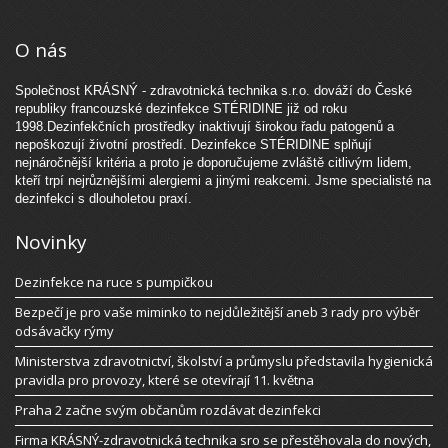
O nás
Společnost KRÁSNÝ - zdravotnická technika s.r.o. dováží do České
republiky francouzské dezinfekce STÉRIDINE již od roku
1998.Dezinfekčních prostředky inaktivují širokou řadu patogenů a
nepoškozují životní prostředí. Dezinfekce STÉRIDINE splňují
nejnáročnější kritéria a proto je doporučujeme zvláště citlivým lidem,
kteří trpí nejrůznějšími alergiemi a jinými reakcemi. Jsme specialisté na
dezinfekci s dlouholetou praxí.
Novinky
Dezinfekce na ruce s pumpičkou
Bezpečí je pro vaše miminko to nejdůležitější aneb 3 rady pro výběr
odsávačky rýmy
Ministerstva zdravotnictví, školství a průmyslu představila hygienická
pravidla pro provozy, které se otevírají 11. května
Praha 2 začne svým občanům rozdávat dezinfekci
Firma KRÁSNÝ-zdravotnická technika sro se přestěhovala do nových,