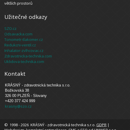
větších prostorů
Užitečné odkazy
SZO.cz
Odsavacka.com
Tonometr-tlakomer.cz
Redukcni-ventil.cz
Inhalator-zvlhcovac.cz
Zdravotnicka-technika.com
Uklidova-technika.com
Kontakt
KRÁSNÝ - zdravotnická technika s.r.o.
Božkovská 38
326 00 PLZEŇ - Slovany
+420 377 424 999
krasny@szo.cz
© 1998 - 2026 KRÁSNÝ - zdravotnická technika s.r.o.
GDPR
|