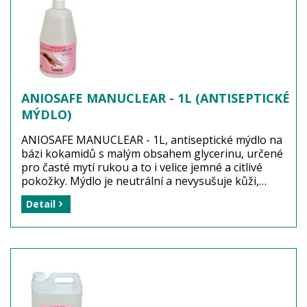
při expozici 1 minuta.
Výrobce: Laboratoires ANIOS Francie
Balení: 1 kus (1 litr, náhradní patrona)
Dostupnost: zboží MÁME skladem
k okamžitému dodání! ...
více
ANIOSAFE MANUCLEAR - 1L (ANTISEPTICKÉ
MÝDLO)
ANIOSAFE MANUCLEAR - 1L, antiseptické mýdlo na
bázi kokamidů s malým obsahem glycerinu, určené
pro časté mytí rukou a to i velice jemné a citlivé
pokožky. Mýdlo je neutrální a nevysušuje kůži,
působí velmi příjemně. Jednolitrový flakon s
Detail
dávkovačem se postaví na umyvadlo. Antiseptické
mýdlo slouží k dosažení hygienické čistoty rukou.
Dezinfekční účinnost: BAKTERICIDNÍ a FUNGICIDNÍ
při expozici 1 minuta.
Výrobce: Laboratoires ANIOS Francie
Balení: 1 kus (1 litr s dávkovačem)