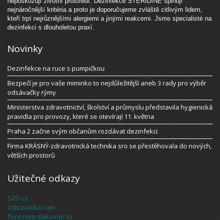
nepoškozují životní prostředí. Dezinfekce STÉRIDINE splňují
nejnáročnější kritéria a proto je doporučujeme zvláště citlivým lidem,
kteří trpí nejrůznějšími alergiemi a jinými reakcemi. Jsme specialisté na
dezinfekci s dlouholetou praxí.
Novinky
Dezinfekce na ruce s pumpičkou
Bezpečí je pro vaše miminko to nejdůležitější aneb 3 rady pro výběr
odsávačky rýmy
Ministerstva zdravotnictví, školství a průmyslu představila hygienická
pravidla pro provozy, které se otevírají 11. května
Praha 2 začne svým občanům rozdávat dezinfekci
Firma KRÁSNÝ-zdravotnická technika sro se přestěhovala do nových,
větších prostorů
Užitečné odkazy
SZO.cz
Odsavacka.com
Tonometr-tlakomer.cz