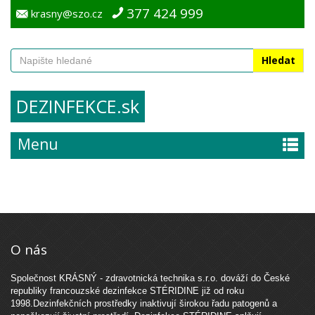
377 424 999
krasny@szo.cz
Hledat
DEZINFEKCE.sk
ČLÁNEK
›
home
ČLÁNEK
Menu
O nás
Společnost KRÁSNÝ - zdravotnická technika s.r.o. dováží do České
republiky francouzské dezinfekce STÉRIDINE již od roku
1998.Dezinfekčních prostředky inaktivují širokou řadu patogenů a