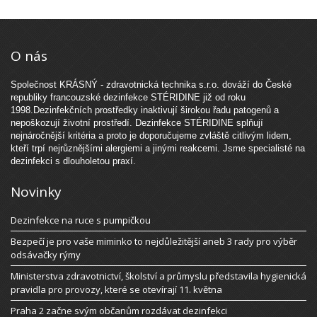
O nás
Společnost KRÁSNÝ - zdravotnická technika s.r.o. dováží do České
republiky francouzské dezinfekce STÉRIDINE již od roku
1998.Dezinfekčních prostředky inaktivují širokou řadu patogenů a
nepoškozují životní prostředí. Dezinfekce STÉRIDINE splňují
nejnáročnější kritéria a proto je doporučujeme zvláště citlivým lidem,
kteří trpí nejrůznějšími alergiemi a jinými reakcemi. Jsme specialisté na
dezinfekci s dlouholetou praxí.
Novinky
Dezinfekce na ruce s pumpičkou
Bezpečí je pro vaše miminko to nejdůležitější aneb 3 rady pro výběr
odsávačky rýmy
Ministerstva zdravotnictví, školství a průmyslu představila hygienická
pravidla pro provozy, které se otevírají 11. května
Praha 2 začne svým občanům rozdávat dezinfekci