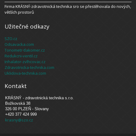
Firma KRÁSNÝ-zdravotnická technika sro se přestěhovala do nových,
větších prostorů
Užitečné odkazy
SZO.cz
Odsavacka.com
Tonometr-tlakomer.cz
Redukcni-ventil.cz
Inhalator-zvlhcovac.cz
Zdravotnicka-technika.com
Uklidova-technika.com
Kontakt
KRÁSNÝ - zdravotnická technika s.r.o.
Božkovská 38
326 00 PLZEŇ - Slovany
+420 377 424 999
krasny@szo.cz